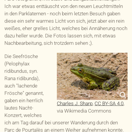
Ich war etwas enttäuscht von den neuen Leuchtmitteln
in den Parklaternen - noch beim letzten Besuch gaben
diese ein sehr warmes Licht von sich, jetzt aber ein rein
weißes, eher grelles Licht, welches bei Annäherung noch
dazu heller wurde. Die Fotos lassen sich, mit etwas
Nachbearbeitung, sich trotzdem sehen ;).
Die Seefrösche
(Pelophylax
ridibundus, syn.
Rana ridibunda),
auch "lachende
Frösche" genannt,
gaben ein herrlich
Charles J. Sharp
,
CC BY-SA 4.0
,
lautes Nacht-
via Wikimedia Commons
Konzert, welches
ich am Tag darauf bei unserer Wanderung durch den
Parc de Pourtalès an einem Weiher aufnehmen konnte.