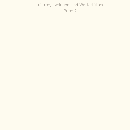
Tr
Träume, Evolution Und Werterfüllung
r Eigenen
Band 2
mungen