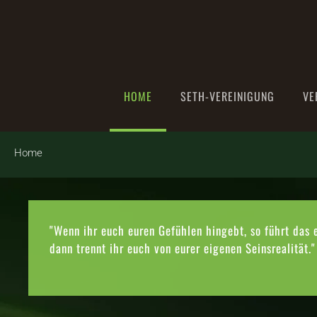
Zum Hauptinhalt springen
HOME
SETH-VEREINIGUNG
VE
Home
"Wenn ihr euch euren Gefühlen hingebt, so führt das 
dann trennt ihr euch von eurer eigenen Seinsrealität."